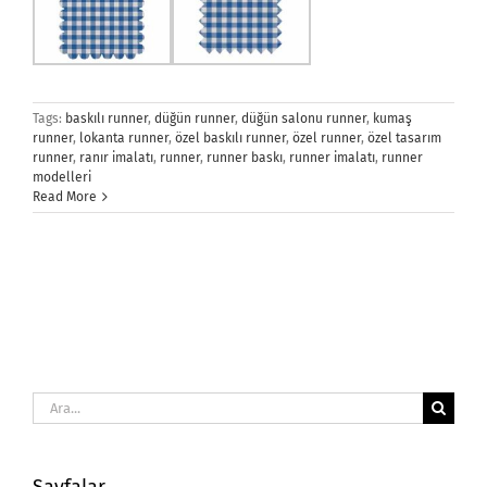
Tags:
baskılı runner
,
düğün runner
,
düğün salonu runner
,
kumaş
runner
,
lokanta runner
,
özel baskılı runner
,
özel runner
,
özel tasarım
runner
,
ranır imalatı
,
runner
,
runner baskı
,
runner imalatı
,
runner
modelleri
Read More
Ara: