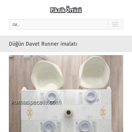
Skip
to
content
Git...
Düğün Davet Runner imalatı