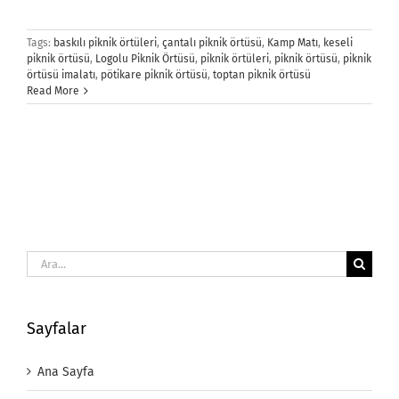
Tags:
baskılı piknik örtüleri
,
çantalı piknik örtüsü
,
Kamp Matı
,
keseli
piknik örtüsü
,
Logolu Piknik Örtüsü
,
piknik örtüleri
,
piknik örtüsü
,
piknik
örtüsü imalatı
,
pötikare piknik örtüsü
,
toptan piknik örtüsü
Read More
Ara:
Sayfalar
Ana Sayfa