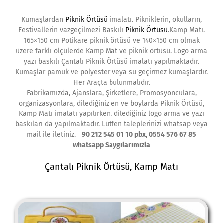
Kumaşlardan
Piknik Örtüsü
imalatı. Pikniklerin, okulların,
Festivallerin vazgeçilmezi Baskılı
Piknik Örtüsü
.Kamp Matı.
165×150 cm Potikare piknik örtüsü ve 140×150 cm olmak
üzere farklı ölçülerde Kamp Mat ve piknik örtüsü. Logo arma
yazı baskılı Çantalı Piknik Örtüsü imalatı yapılmaktadır.
Kumaşlar pamuk ve polyester veya su geçirmez kumaşlardır.
Her Araçta bulunmalıdır.
Fabrikamızda, Ajanslara, Şirketlere, Promosyonculara,
organizasyonlara, dilediğiniz en ve boylarda Piknik Örtüsü,
Kamp Matı imalatı yapılırken, dilediğiniz logo arma ve yazı
baskıları da yapılmaktadır. Lütfen taleplerinizi whatsap veya
mail ile iletiniz.
90 212 545 01 10 pbx, 0554 576 67 85
whatsapp Saygılarımızla
Çantalı Piknik Örtüsü
, Kamp Matı