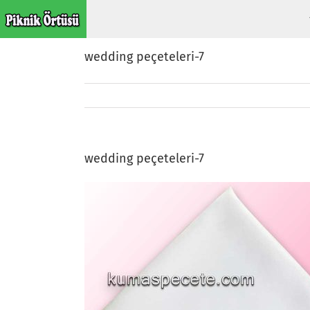
Skip
to
content
wedding peçeteleri-7
wedding peçeteleri-7