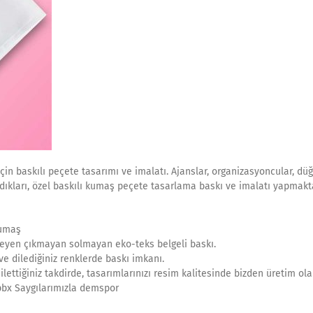
n baskılı peçete tasarımı ve imalatı. Ajanslar, organizasyoncular, düğ
ndıkları, özel baskılı kumaş peçete tasarlama baskı ve imalatı yapmakt
kumaş
eyen çıkmayan solmayan eko-teks belgeli baskı.
e dilediğiniz renklerde baskı imkanı.
lettiğiniz takdirde, tasarımlarınızı resim kalitesinde bizden üretim ol
0 pbx Saygılarımızla demspor