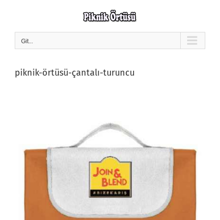
Skip
to
content
Git...
piknik-örtüsü-çantalı-turuncu