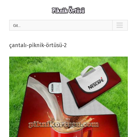
Skip
to
content
Git...
çantalı-piknik-örtüsü-2