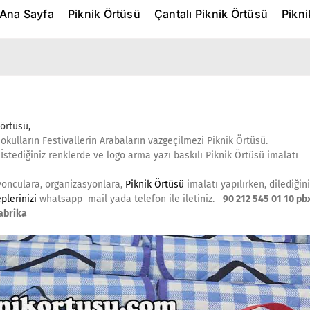
Ana Sayfa
Piknik Örtüsü
Çantalı Piknik Örtüsü
Pikn
 örtüsü,
 okulların Festivallerin Arabaların vazgeçilmezi Piknik Örtüsü.
İstediğiniz renklerde ve logo arma yazı baskılı Piknik Örtüsü imalatı
yonculara, organizasyonlara,
Piknik Örtüsü
imalatı yapılırken, dilediğin
eplerinizi
whatsapp mail yada telefon ile iletiniz.
90 212 545 01 10 pb
abrika